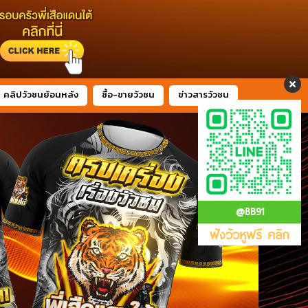
คลิปวัวชนย้อนหลัง
ซื้อ-ขายวัวชน
ข่าวสารวัวชน
@BB91
ฟังวัวหูฟรี คลิก