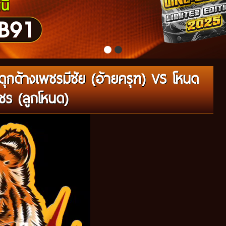
ุกด้างเพชรมีชัย (อ้ายครุฑ) VS โหนด
ชร (ลูกโหนด)