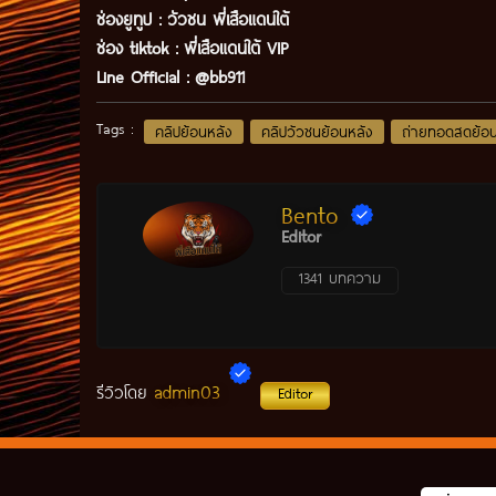
ช่องยูทูป
:
วัวชน พี่เสือแดนใต้
ช่อง tiktok :
พี่เสือแดนใต้ VIP
Line Official :
@bb911
Tags :
คลิปย้อนหลัง
คลิปวัวชนย้อนหลัง
ถ่ายทอดสดย้อน
Bento
Editor
1341 บทความ
admin03
รีวิวโดย
Editor