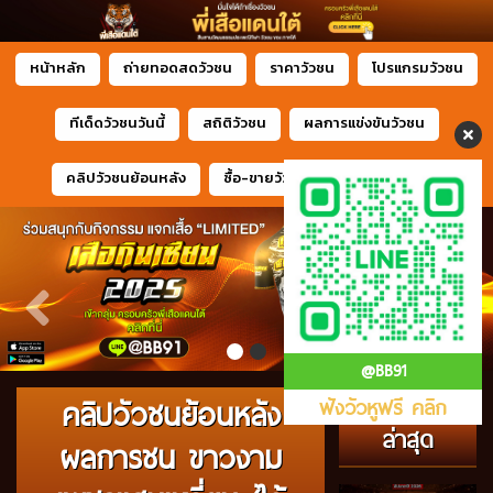
หน้าหลัก
ถ่ายทอดสดวัวชน
ราคาวัวชน
โปรแกรมวัวชน
ทีเด็ดวัวชนวันนี้
สถิติวัวชน
ผลการแข่งขันวัวชน
คลิปวัวชนย้อนหลัง
ซื้อ-ขายวัวชน
ข่าวสารวัวชน
@BB91
อัพเดท
คลิปวัวชนย้อนหลัง
ฟังวัวหูฟรี คลิก
ล่าสุด
ผลการชน ขาวงาม