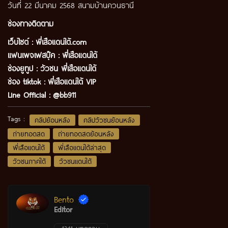
วันที่ 22 มีนาคม 2568 สนามบ้านควนธานี
ช่องทางติดตาม
เว็บไซต์ :
พี่เสือแดนใต้.com
แฟนเพจเฟสบุ๊ค
:
พี่เสือ
แดนใต้
ช่องยูทูป
:
วัวชน พี่เสือแดนใต้
ช่อง tiktok :
พี่เสือแดนใต้ VIP
Line Official :
@bb911
Tags :
คลิปย้อนหลัง
คลิปวัวชนย้อนหลัง
ถ่ายทอดสด
ถ่ายทอดสดย้อนหลัง
พี่เสือแดนใต้
พี่เสือแดนใต้ล่าสุด
วัวชนภาคใต้
วัวชนแดนใต้
Bento
Editor