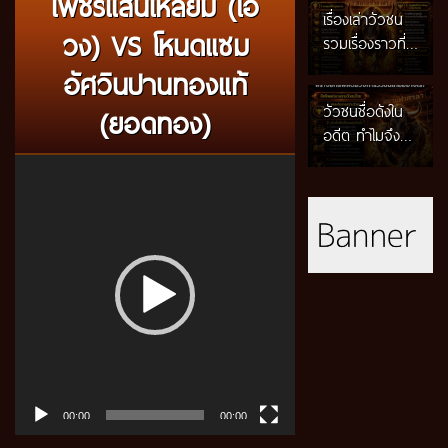
เพชรแสนเหลี่ยม (ไอ้
เรื่องเล่าวัวชน
วง) VS โหนดแซม
รวมเรื่องราวที่
สะท้อน
อัศวินปานทองแท้
ประวัติศาสตร์
วัวชนชื่อดังใน
(ยอดทอง)
และวิถีชีวิตของ
กติกาวัวชนสมัย
อดีต ทำไมจึงยัง
คนภาคใต้
ก่อน วิถีการ
ถูกกล่าวถึงใน
อัปเดตปี 2026
แข่งขันดั้งเดิมที่
Video
วงการวัวชนไทย
สืบทอดผ่าน
Player
จนถึงปัจจุบัน?
ภูมิปัญญาท้อง
อัปเดตปี 2026
ถิ่น อัปเดตปี
2026
00:00
00:00