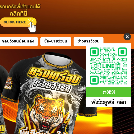
คลิปวัวชนย้อนหลัง
ซื้อ-ขายวัวชน
ข่าวสารวัวชน
@BB91
ฟังวัวหูฟรี คลิก