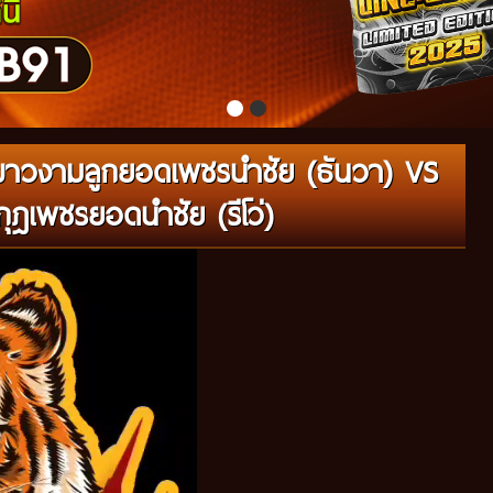
ขาวงามลูกยอดเพชรนำชัย (ธันวา) VS
ุฎเพชรยอดนำชัย (รีโว่)