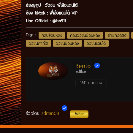
ช่องยูทูป
:
วัวชน พี่เสือแดนใต้
ช่อง tiktok :
พี่เสือแดนใต้ VIP
Line Official :
@bb911
Tags :
คลิปย้อนหลัง
คลิปวัวชนย้อนหลัง
ถ่ายทอดสด
วัวชนภาคใต้
วัวชนย้อนหลัง
วัวชนแดนใต้
Bento
Editor
1341 บทความ
admin03
รีวิวโดย
Editor