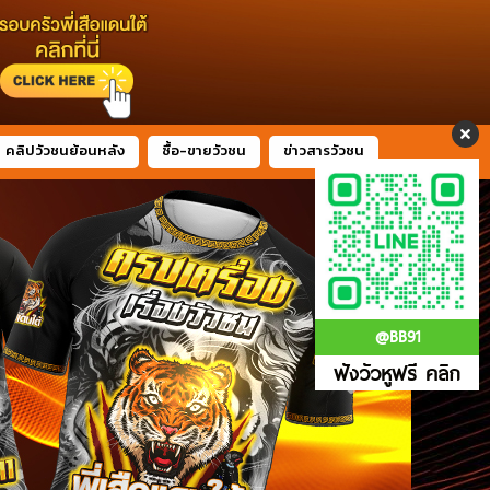
คลิปวัวชนย้อนหลัง
ซื้อ-ขายวัวชน
ข่าวสารวัวชน
@BB91
ฟังวัวหูฟรี คลิก