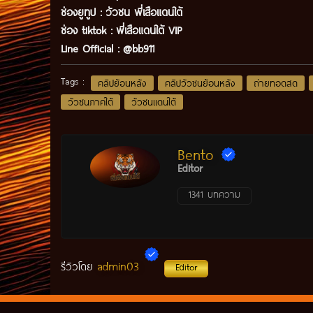
ช่องยูทูป
:
วัวชน พี่เสือแดนใต้
ช่อง tiktok :
พี่เสือแดนใต้ VIP
Line Official :
@bb911
Tags :
คลิปย้อนหลัง
คลิปวัวชนย้อนหลัง
ถ่ายทอดสด
วัวชนภาคใต้
วัวชนแดนใต้
Bento
Editor
1341 บทความ
admin03
รีวิวโดย
Editor