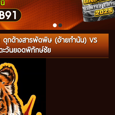
 ดุกด้างสารพัดพิษ (อ้ายกำนัน) VS
ะวันยอดพิทักษ์ชัย