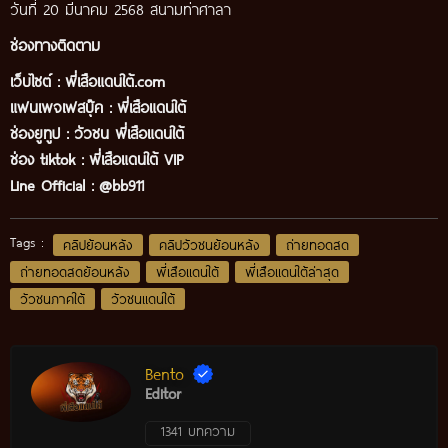
วันที่ 20 มีนาคม 2568 สนามท่าศาลา
ช่องทางติดตาม
เว็บไซต์ :
พี่เสือแดนใต้.com
แฟนเพจเฟสบุ๊ค
:
พี่เสือ
แดนใต้
ช่องยูทูป
:
วัวชน พี่เสือแดนใต้
ช่อง tiktok :
พี่เสือแดนใต้ VIP
Line Official :
@bb911
Tags :
คลิปย้อนหลัง
คลิปวัวชนย้อนหลัง
ถ่ายทอดสด
ถ่ายทอดสดย้อนหลัง
พี่เสือแดนใต้
พี่เสือแดนใต้ล่าสุด
วัวชนภาคใต้
วัวชนแดนใต้
Bento
Editor
1341 บทความ