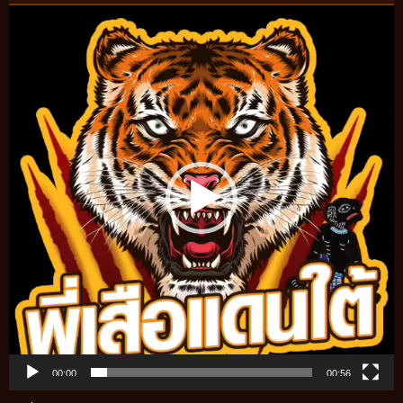
Video
Player
00:00
00:56