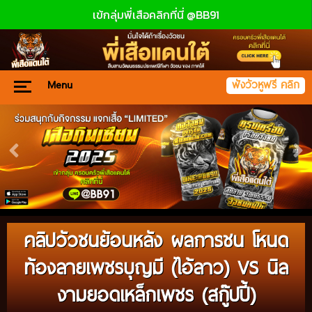
เข้กลุ่มพี่เสือคลิกที่นี่ @BB91
Menu
ฟังวัวหูฟรี คลิก
คลิปวัวชนย้อนหลัง ผลการชน โหนด
ท้องลายเพชรบุญมี (ไอ้ลาว) VS นิล
งามยอดเหล็กเพชร (สกู๊ปปี้)