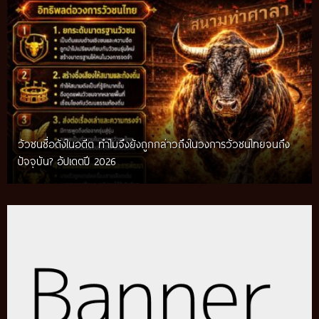
วัวชนชื่อดังในอดีต ทำไมจึงยังถูกกล่าวถึงในวงการวัวชนไทยจนถึง
กติกาวัวชนสมัยก่อน วิถีการแข่งขันดั้งเดิมที่สืบทอดผ่านภูมิปัญญา
ปัจจุบัน? อัปเดตปี 2026
ท้องถิ่น อัปเดตปี 2026