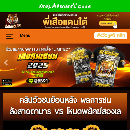
เข้กลุ่มพี่เสือคลิกที่นี่ @BB91
Menu
ฟังวัวหูฟรี คลิก
คลิปวัวชนย้อนหลัง ผลการชน
ลังสาดตามาร VS โหนดพยัคฆ์สองเล
Video