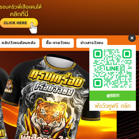
คลิปวัวชนย้อนหลัง
ซื้อ-ขายวัวชน
ข่าวสารวัวชน
@BB91
ฟังวัวหูฟรี คลิก