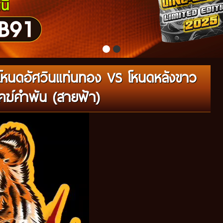
โหนดอัศวินแท่นทอง VS โหนดหลังขาว
ฆ์คำพัน (สายฟ้า)