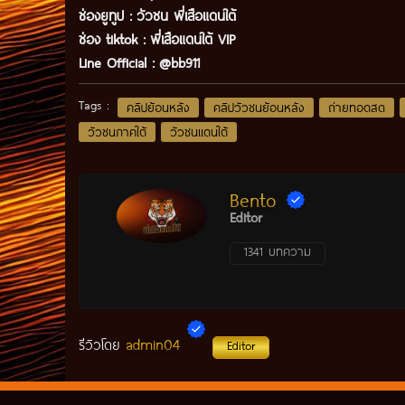
ช่องยูทูป
:
วัวชน พี่เสือแดนใต้
ช่อง tiktok :
พี่เสือแดนใต้ VIP
Line Official :
@bb911
Tags :
คลิปย้อนหลัง
คลิปวัวชนย้อนหลัง
ถ่ายทอดสด
วัวชนภาคใต้
วัวชนแดนใต้
Bento
Editor
1341 บทความ
admin04
รีวิวโดย
Editor