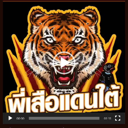
Video
Player
00:00
01:11