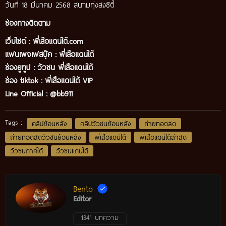
วันที่ 18 มีนาคม 2568 สนามทุ่งสงซิตี้
ช่องทางติดตาม
เว็บไซต์ :
พี่เสือแดนใต้.com
แฟนเพจเฟสบุ๊ค
:
พี่เสือ
แดนใต้
ช่องยูทูป
:
วัวชน พี่เสือแดนใต้
ช่อง tiktok :
พี่เสือแดนใต้ VIP
Line Official :
@bb911
Tags :
คลิปย้อนหลัง
คลิปวัวชนย้อนหลัง
ถ่ายทอดสด
ถ่ายทอดสดวัวชนย้อนหลัง
พี่เสือแดนใต้
พี่เสือแดนใต้ล่าสุด
วัวชนภาคใต้
วัวชนแดนใต้
Bento
Editor
1341 บทความ