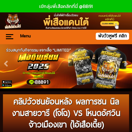
เข้กลุ่มพี่เสือคลิกที่นี่ @BB91
Menu
ฟังวัวหูฟรี คลิก
คลิปวัวชนย้อนหลัง ผลการชน นิล
งามสายวารี (โจโฉ) VS โหนดอัศวิน
จ้าวเมืองเขา (ไอ้เสือเตี้ย)