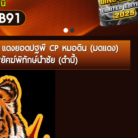
น แดงยอดปฐพี CP หมอดิน (มดแดง)
คฆ์พิทักษ์นำชัย (ดำบี้)