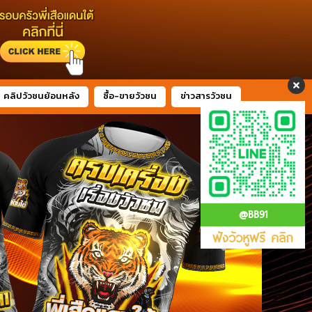
คลิปวัวชนย้อนหลัง
ซื้อ-ขายวัวชน
ข่าวสารวัวชน
@BB91
ฟังวัวหูฟรี คลิก