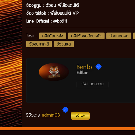
ช่องยูทูป
:
วัวชน พี่เสือแดนใต้
ช่อง tiktok :
พี่เสือแดนใต้ VIP
Line Official :
@bb911
Tags :
คลิปย้อนหลัง
คลิปวัวชนย้อนหลัง
ถ่ายทอดสด
วัวชนภาคใต้
วัวชนสด
Bento
Editor
1341 บทความ
admin03
รีวิวโดย
Editor