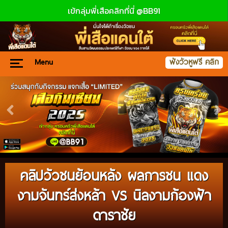
เข้กลุ่มพี่เสือคลิกที่นี่ @BB91
Menu
ฟังวัวหูฟรี คลิก
คลิปวัวชนย้อนหลัง ผลการชน แดง
งามจันทร์ส่งหล้า VS นิลงามก้องฟ้า
ดาราชัย