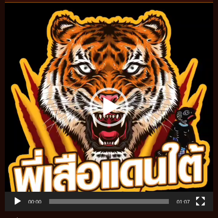
Video
Player
00:00
01:07