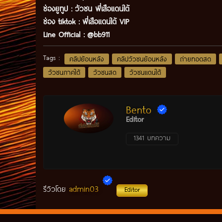
ช่องยูทูป
:
วัวชน พี่เสือแดนใต้
ช่อง tiktok :
พี่เสือแดนใต้ VIP
Line Official :
@bb911
Tags :
คลิปย้อนหลัง
คลิปวัวชนย้อนหลัง
ถ่ายทอดสด
วัวชนภาคใต้
วัวชนสด
วัวชนแดนใต้
Bento
Editor
1341 บทความ
admin03
รีวิวโดย
Editor