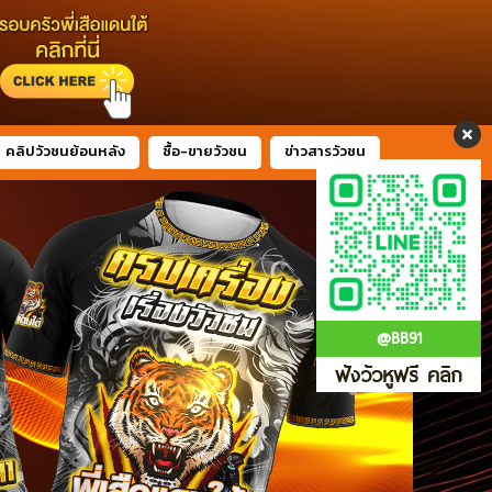
คลิปวัวชนย้อนหลัง
ซื้อ-ขายวัวชน
ข่าวสารวัวชน
@BB91
ฟังวัวหูฟรี คลิก