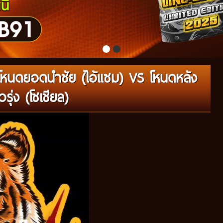
โหนดยอดนำชัย (ไอ้แซม) VS โหนดหลัง
ุ่ง (โซเชียล)