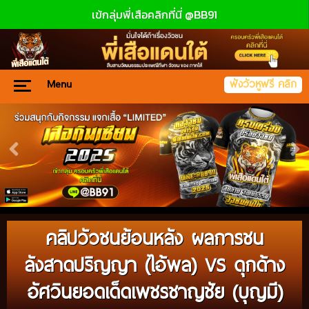
เข้กลุ่มพี่เสือคลิกที่นี่ @BB91
Menu
ฟังวัวหูฟรี คลิก
คลิปวัวชนย้อนหลัง ผลการชน
ลังสาดปริญญา (ไอ้พล) VS ดุกด้าง
อัศวินยอดเด็ดเพชรชาญชัย (บุญมี)