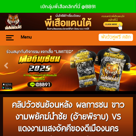
เข้กลุ่มพี่เสือคลิกที่นี่ @BB91
Menu
ฟังวัวหูฟรี คลิก
คลิปวัวชนย้อนหลัง ผลการชน ขาว
งามพยัคฆ์นำชัย (อ้ายพิราบ) VS
แดงงามแสงอัคคีของดีเมืองนคร