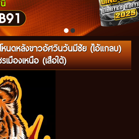
หนดหลังขาวอัศวินวันมีชัย (ไอ้แกลบ)
เมืองเหนือ (เสือใต้)