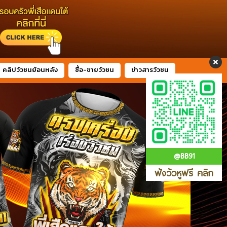
คลิปวัวชนย้อนหลัง
ซื้อ-ขายวัวชน
ข่าวสารวัวชน
@BB91
ฟังวัวหูฟรี คลิก