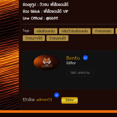
ช่องยูทูป
:
วัวชน พี่เสือแดนใต้
ช่อง tiktok :
พี่เสือแดนใต้ VIP
Line Official :
@bb911
Tags :
คลิปย้อนหลัง
คลิปวัวชนย้อนหลัง
ถ่ายทอดสด
วัวชนภาคใต้
วัวชนแดนใต้
Bento
Editor
1341 บทความ
admin03
รีวิวโดย
Editor