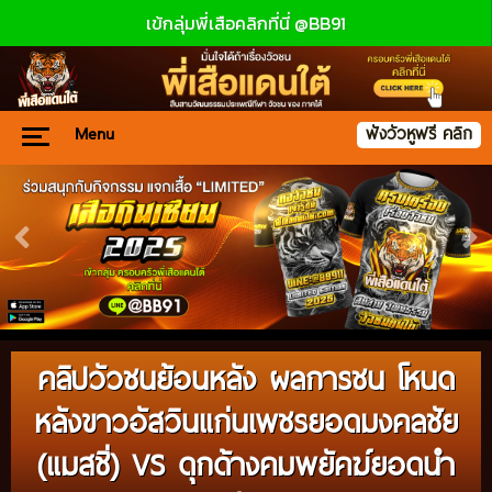
เข้กลุ่มพี่เสือคลิกที่นี่ @BB91
Menu
ฟังวัวหูฟรี คลิก
คลิปวัวชนย้อนหลัง ผลการชน โหนด
หลังขาวอัสวินแก่นเพชรยอดมงคลชัย
(แมสชิ่) VS ดุกด้างคมพยัคฆ์ยอดนำ