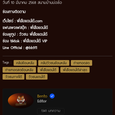
วันที่ 10 มีนาคม 2568 สนามบ้านบ่อล้อ
ช่องทางติดตาม
เว็บไซต์ :
พี่เสือแดนใต้.com
แฟนเพจเฟสบุ๊ค
:
พี่เสือ
แดนใต้
ช่องยูทูป
:
วัวชน พี่เสือแดนใต้
ช่อง tiktok :
พี่เสือแดนใต้ VIP
Line Official :
@bb911
Tags :
คลิปย้อนหลัง
คลิปวัวชนย้อนหลัง
ถ่ายทอดสด
ถ่ายทอดสดย้อนหลัง
พี่เสือแดนใต้
พี่เสือแดนใต้ล่าสุด
วัวชนภาคใต้
วัวชนแดนใต้
Bento
Editor
1341 บทความ