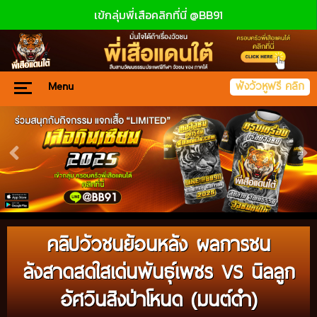
เข้กลุ่มพี่เสือคลิกที่นี่ @BB91
Menu
ฟังวัวหูฟรี คลิก
คลิปวัวชนย้อนหลัง ผลการชน
ลังสาดสดใสเด่นพันธุ์เพชร VS นิลลูก
อัศวินสิงป่าโหนด (มนต์ดำ)