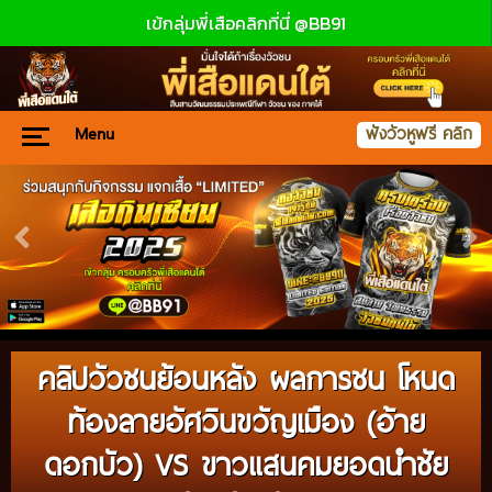
เข้กลุ่มพี่เสือคลิกที่นี่ @BB91
Menu
ฟังวัวหูฟรี คลิก
คลิปวัวชนย้อนหลัง ผลการชน โหนด
ท้องลายอัศวินขวัญเมือง (อ้าย
ดอกบัว) VS ขาวแสนคมยอดนำชัย