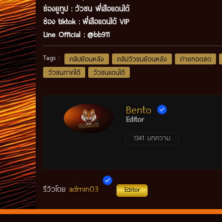
ช่องยูทูป
:
วัวชน พี่เสือแดนใต้
ช่อง tiktok :
พี่เสือแดนใต้ VIP
Line Official :
@bb911
Tags :
คลิปย้อนหลัง
คลิปวัวชนย้อนหลัง
ถ่ายทอดสด
วัวชนภาคใต้
วัวชนแดนใต้
Bento
Editor
1341 บทความ
admin03
รีวิวโดย
Editor