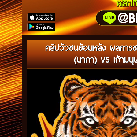
คลิปวัวชนย้อนหลัง ผลการ
(นากา) VS เก้ามนุษ
Video
Player