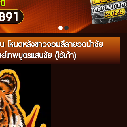
ชน โหนดหลังขาวจอมลีลายอดนำชัย
ย์เทพบุตรแสนชัย (ไอ้เก้า)