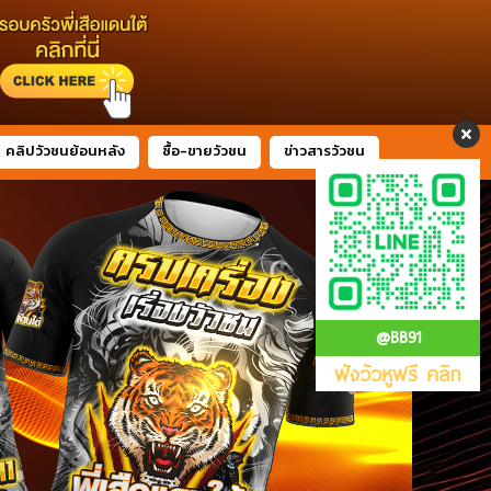
คลิปวัวชนย้อนหลัง
ซื้อ-ขายวัวชน
ข่าวสารวัวชน
@BB91
ฟังวัวหูฟรี คลิก