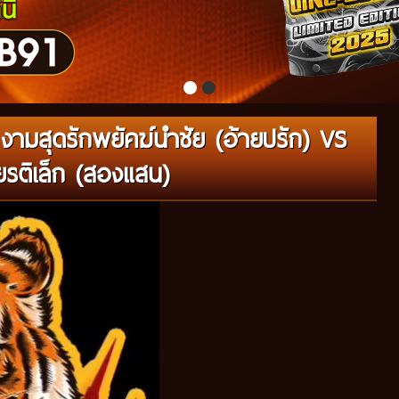
ามสุดรักพยัคฆ์นำชัย (อ้ายปรัก) VS
ยรติเล็ก (สองแสน)