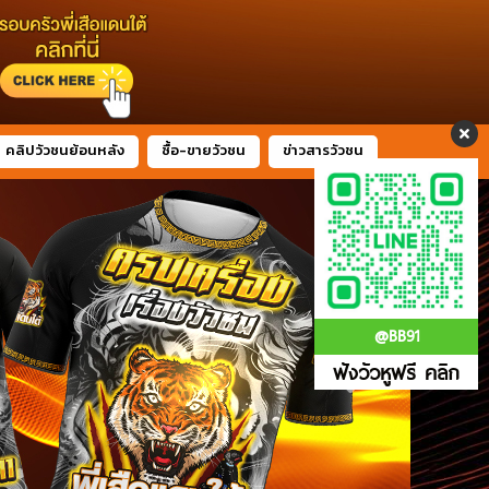
คลิปวัวชนย้อนหลัง
ซื้อ-ขายวัวชน
ข่าวสารวัวชน
@BB91
ฟังวัวหูฟรี คลิก