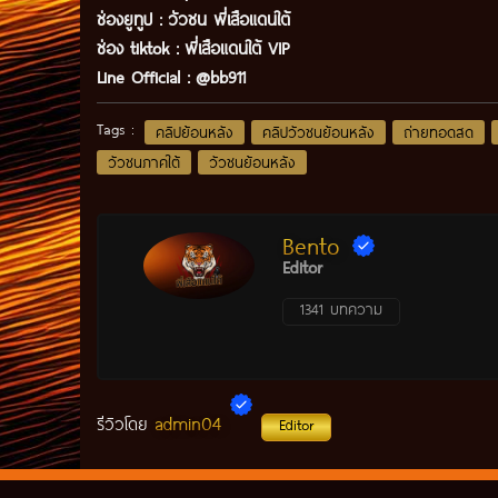
ช่องยูทูป
:
วัวชน พี่เสือแดนใต้
ช่อง tiktok :
พี่เสือแดนใต้ VIP
Line Official :
@bb911
Tags :
คลิปย้อนหลัง
คลิปวัวชนย้อนหลัง
ถ่ายทอดสด
วัวชนภาคใต้
วัวชนย้อนหลัง
Bento
Editor
1341 บทความ
admin04
รีวิวโดย
Editor