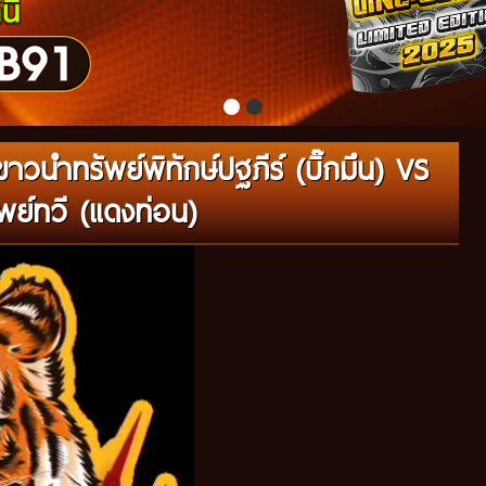
วนำทรัพย์พิทักษ์ปฐภีร์ (บิ๊กมึน) VS
พย์ทวี (แดงท่อน)