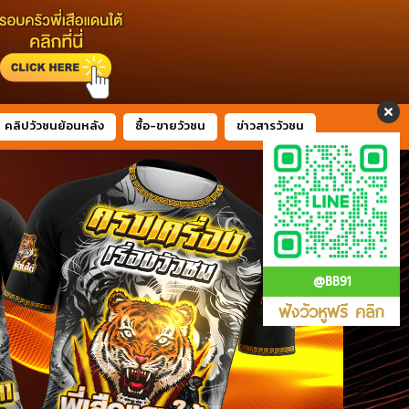
คลิปวัวชนย้อนหลัง
ซื้อ-ขายวัวชน
ข่าวสารวัวชน
@BB91
ฟังวัวหูฟรี คลิก