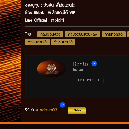
ช่องยูทูป
:
วัวชน พี่เสือแดนใต้
ช่อง tiktok :
พี่เสือแดนใต้ VIP
Line Official :
@bb911
Tags :
คลิปย้อนหลัง
คลิปวัวชนย้อนหลัง
ถ่ายทอดสด
วัวชนภาคใต้
วัวชนแดนใต้
Bento
Editor
1341 บทความ
admin03
รีวิวโดย
Editor