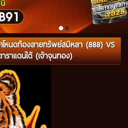
คโหนดท้องลายทรัพย์สมิหลา (888) VS
ดาราแดนใต้ (เจ้าจุนทอง)