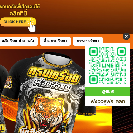
คลิปวัวชนย้อนหลัง
ซื้อ-ขายวัวชน
ข่าวสารวัวชน
@BB91
ฟังวัวหูฟรี คลิก