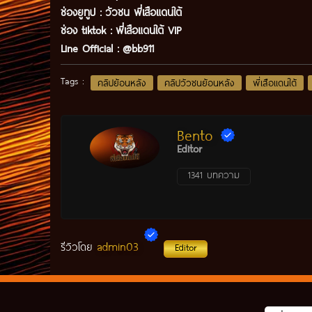
ช่องยูทูป
:
วัวชน พี่เสือแดนใต้
ช่อง tiktok :
พี่เสือแดนใต้ VIP
Line Official :
@bb911
Tags :
คลิปย้อนหลัง
คลิปวัวชนย้อนหลัง
พี่เสือแดนใต้
Bento
Editor
1341 บทความ
admin03
รีวิวโดย
Editor