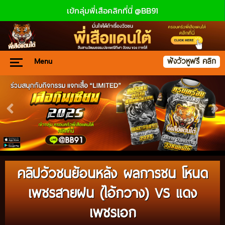
เข้กลุ่มพี่เสือคลิกที่นี่ @BB91
Menu
ฟังวัวหูฟรี คลิก
คลิปวัวชนย้อนหลัง ผลการชน โหนด
เพชรสายฝน (ไอ้กวาง) VS แดง
เพชรเอก