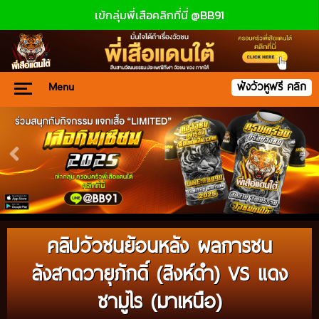
เข้กลุ่มพี่เสือคลิกที่นี่ @BB91
Menu
ฟังวัวหูฟรี คลิก
คลิปวัวชนย้อนหลัง ผลการชน
ลังสาดวายุภักดิ์ (สิงห์ดำ) VS แดง
ซามูไร (มาเหนือ)