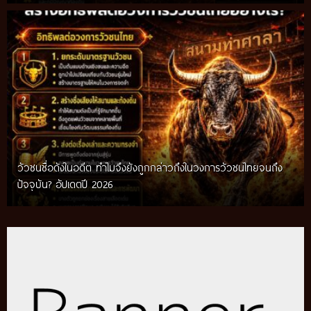
วัวชนชื่อดังในอดีต ทำไมจึงยังถูกกล่าวถึงในวงการวัวชนไทยจนถึง
กติกาวัวชนสมัยก่อน วิถีการแข่งขันดั้งเดิมที่สืบทอดผ่านภูมิปัญญา
ปัจจุบัน? อัปเดตปี 2026
ท้องถิ่น อัปเดตปี 2026