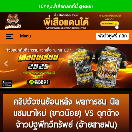
เข้กลุ่มพี่เสือคลิกที่นี่ @BB91
Menu
ฟังวัวหูฟรี คลิก
คลิปวัวชนย้อนหลัง ผลการชน นิล
แซมมาใหม่ (ขาวน้อย) VS ดุกด้าง
จ้าวปฐพีทวีทรัพย์ (อ้ายสายฝน)