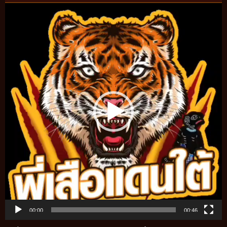
Video
Player
00:00
00:46