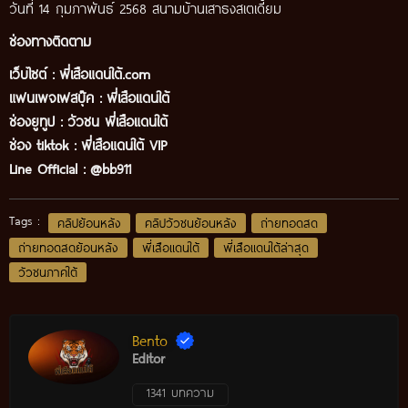
วันที่ 14 กุมภาพันธ์ 2568 สนามบ้านเสาธงสเตเดี้ยม
ช่องทางติดตาม
เว็บไซต์ :
พี่เสือแดนใต้.com
แฟนเพจเฟสบุ๊ค
:
พี่เสือ
แดนใต้
ช่องยูทูป
:
วัวชน พี่เสือแดนใต้
ช่อง tiktok :
พี่เสือแดนใต้ VIP
Line Official :
@bb911
Tags :
คลิปย้อนหลัง
คลิปวัวชนย้อนหลัง
ถ่ายทอดสด
ถ่ายทอดสดย้อนหลัง
พี่เสือแดนใต้
พี่เสือแดนใต้ล่าสุด
วัวชนภาคใต้
Bento
Editor
1341 บทความ