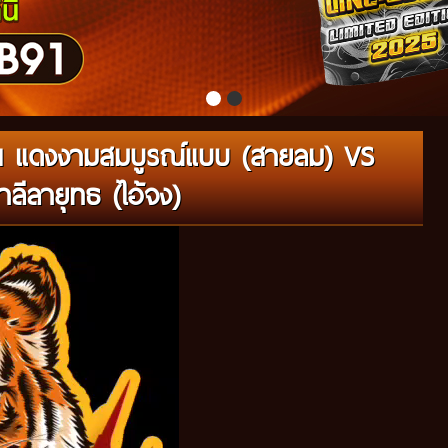
น แดงงามสมบูรณ์แบบ (สายลม) VS
ลีลายุทธ (ไอ้จง)