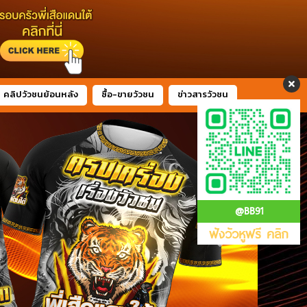
คลิปวัวชนย้อนหลัง
ซื้อ-ขายวัวชน
ข่าวสารวัวชน
@BB91
ฟังวัวหูฟรี คลิก