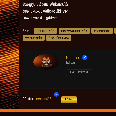
ช่องยูทูป
:
วัวชน พี่เสือแดนใต้
ช่อง tiktok :
พี่เสือแดนใต้ VIP
Line Official :
@bb911
Tags :
คลิปย้อนหลัง
คลิปวัวชนย้อนหลัง
ถ่ายทอดสด
วัวชนภาคใต้
วัวชนย้อนหลัง
Bento
Editor
1341 บทความ
admin03
รีวิวโดย
Editor