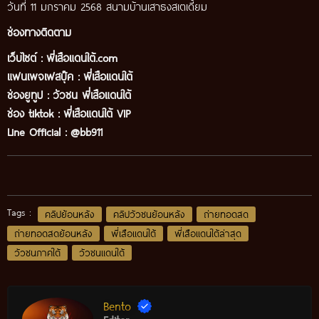
วันที่ 11 มกราคม 2568 สนามบ้านเสาธงสเตเดี้ยม
ช่องทางติดตาม
เว็บไซต์ :
พี่เสือแดนใต้.com
แฟนเพจเฟสบุ๊ค
:
พี่เสือ
แดนใต้
ช่องยูทูป
:
วัวชน พี่เสือแดนใต้
ช่อง tiktok :
พี่เสือแดนใต้ VIP
Line Official :
@bb911
Tags :
คลิปย้อนหลัง
คลิปวัวชนย้อนหลัง
ถ่ายทอดสด
ถ่ายทอดสดย้อนหลัง
พี่เสือแดนใต้
พี่เสือแดนใต้ล่าสุด
วัวชนภาคใต้
วัวชนแดนใต้
Bento