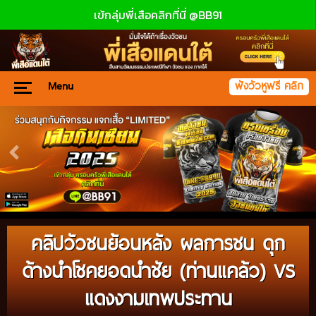
เข้กลุ่มพี่เสือคลิกที่นี่ @BB91
Menu
ฟังวัวหูฟรี คลิก
คลิปวัวชนย้อนหลัง ผลการชน ดุก
ด้างนำโชคยอดนำชัย (ท่านแคล้ว) VS
แดงงามเทพประทาน