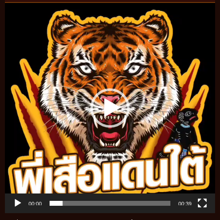
Video
Player
00:00
00:39