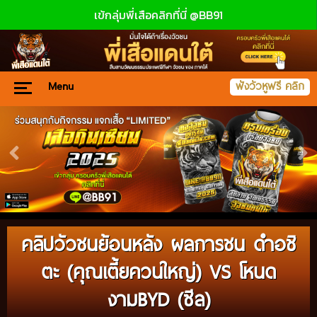
เข้กลุ่มพี่เสือคลิกที่นี่ @BB91
Menu
ฟังวัวหูฟรี คลิก
คลิปวัวชนย้อนหลัง ผลการชน ดำอชิ
ตะ (คุณเตี้ยควนใหญ่) VS โหนด
งามBYD (ซีล)