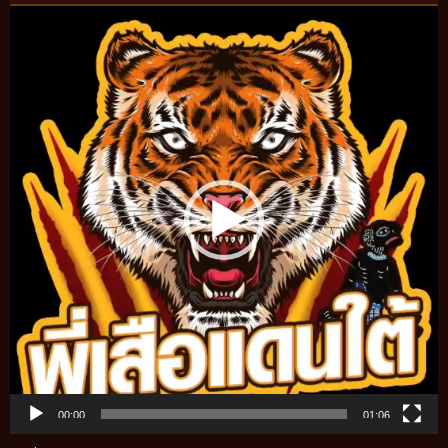
Video
Player
00:00
01:06