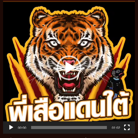
Video
Player
00:00
01:02