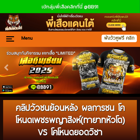
เข้กลุ่มพี่เสือคลิกที่นี่ @BB91
Menu
ฟังวัวหูฟรี คลิก
คลิปวัวชนย้อนหลัง ผลการชน โค
โหนดเพชรพญาสิงห์(ทายาทหัวโต)
VS โคโหนดยอดวิชา