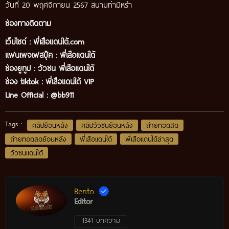
วันที่ 20 พฤศจิกายน 2567 สนามท่ามิหร่ำ
ช่องทางติดตาม
เว็บไซต์ :
พี่เสือแดนใต้.com
แฟนเพจเฟสบุ๊ค
:
พี่เสือ
แดนใต้
ช่องยูทูป
:
วัวชน พี่เสือแดนใต้
ช่อง tiktok :
พี่เสือแดนใต้ VIP
Line Official :
@bb911
Tags :
คลิปย้อนหลัง
คลิปวัวชนย้อนหลัง
ถ่ายทอดสด
ถ่ายทอดสดย้อนหลัง
พี่เสือแดนใต้
พี่เสือแดนใต้ล่าสุด
วัวชนแดนใต้
Bento
Editor
1341 บทความ