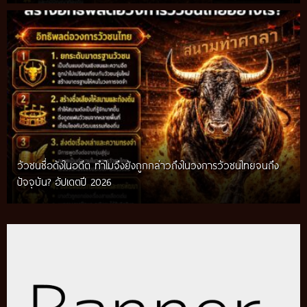
วัวชนชื่อดังในอดีต ทำไมจึงยังถูกกล่าวถึงในวงการวัวชนไทยจนถึง
กติกาวัวชนสมัยก่อน วิถีการแข่งขันดั้งเดิมที่สืบทอดผ่านภูมิปัญญา
ปัจจุบัน? อัปเดตปี 2026
ท้องถิ่น อัปเดตปี 2026