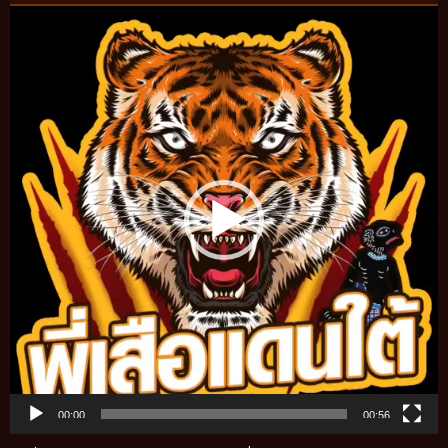
Video
Player
00:00
00:56