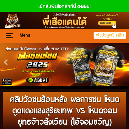
เข้กลุ่มพี่เสือคลิกที่นี่ @BB91
Menu
ฟังวัวหูฟรี คลิก
คลิปวัวชนย้อนหลัง ผลการชน โหนด
ตูดแดงแสงสุริยะเทพ VS โหนดจอม
ยุทธจ้าวสังเวียน (ไอ้จอมขวัญ)