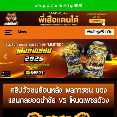
เข้กลุ่มพี่เสือคลิกที่นี่ @BB91
Menu
ฟังวัวหูฟรี คลิก
คลิปวัวชนย้อนหลัง ผลการชน แดง
แสนกลยอดนำชัย VS โหนดเพชรด้วง
Video