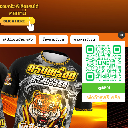
คลิปวัวชนย้อนหลัง
ซื้อ-ขายวัวชน
ข่าวสารวัวชน
@BB91
ฟังวัวหูฟรี คลิก