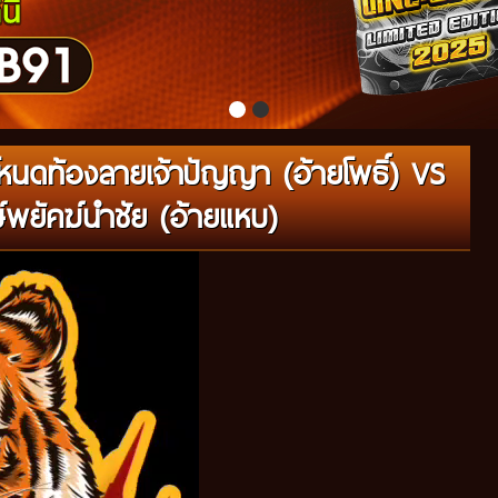
หนดท้องลายเจ้าปัญญา (อ้ายโพธิ์) VS
์พยัคฆ์นำชัย (อ้ายแหบ)