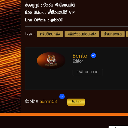
ช่องยูทูป
:
วัวชน พี่เสือแดนใต้
ช่อง tiktok :
พี่เสือแดนใต้ VIP
Line Official :
@bb911
Tags :
คลิปย้อนหลัง
คลิปวัวชนย้อนหลัง
ถ่ายทอดสด
Bento
Editor
1341 บทความ
admin03
รีวิวโดย
Editor