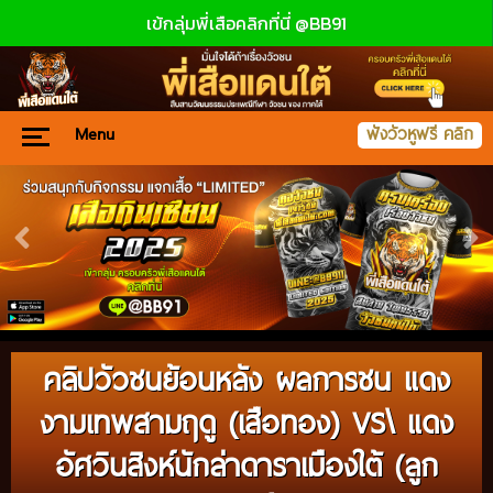
เข้กลุ่มพี่เสือคลิกที่นี่ @BB91
Menu
ฟังวัวหูฟรี คลิก
คลิปวัวชนย้อนหลัง ผลการชน แดง
งามเทพสามฤดู (เสือทอง) VS\ แดง
อัศวินสิงห์นักล่าดาราเมืองใต้ (ลูก