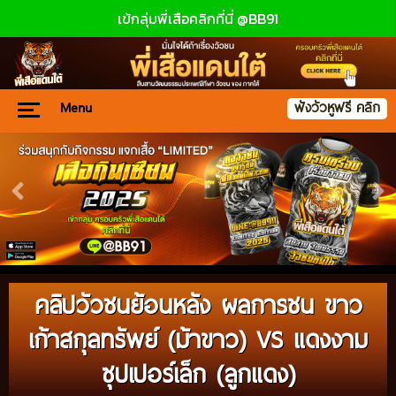
เข้กลุ่มพี่เสือคลิกที่นี่ @BB91
Menu
ฟังวัวหูฟรี คลิก
คลิปวัวชนย้อนหลัง ผลการชน ขาว
เก้าสกุลทรัพย์ (ม้าขาว) VS แดงงาม
ซุปเปอร์เล็ก (ลูกแดง)