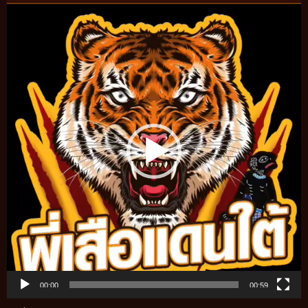
Video
Player
00:00
00:59