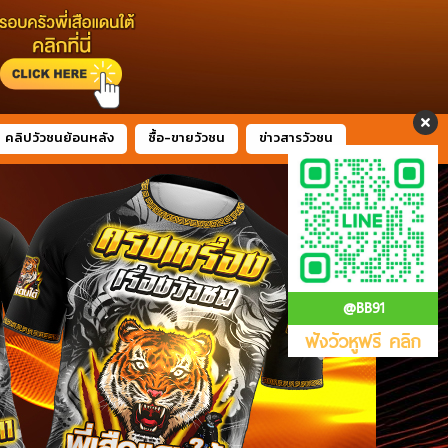
คลิปวัวชนย้อนหลัง
ซื้อ-ขายวัวชน
ข่าวสารวัวชน
@BB91
ฟังวัวหูฟรี คลิก