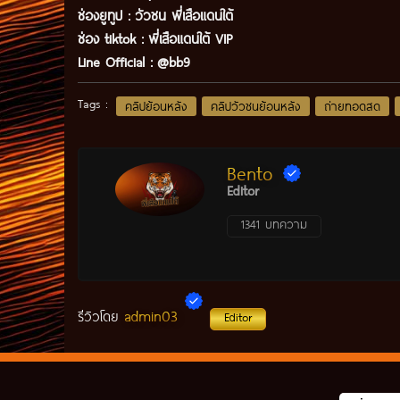
ช่องยูทูป
:
วัวชน พี่เสือแดนใต้
ช่อง tiktok :
พี่เสือแดนใต้ VIP
Line Official :
@bb9
Tags :
คลิปย้อนหลัง
คลิปวัวชนย้อนหลัง
ถ่ายทอดสด
Bento
Editor
1341 บทความ
admin03
รีวิวโดย
Editor