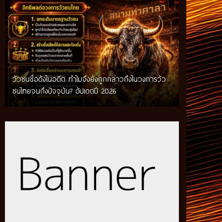
วัวชนชื่อดังในอดีต ทำไมจึงยังถูกกล่าวถึงในวงการวัว
กติกาวัวชนสมัยก่อน วิถีการแข่งขันดั้งเดิมที่สืบทอด
ชนไทยจนถึงปัจจุบัน? อัปเดตปี 2026
ผ่านภูมิปัญญาท้องถิ่น อัปเดตปี 2026