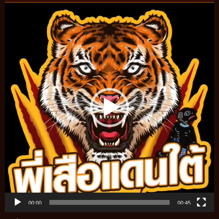
Video
Player
00:00
00:45