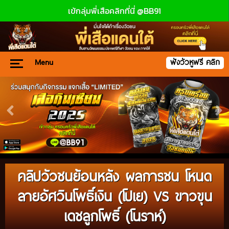
เข้กลุ่มพี่เสือคลิกที่นี่ @BB91
Menu
ฟังวัวหูฟรี คลิก
คลิปวัวชนย้อนหลัง ผลการชน โหนด
ลายอัศวินโพธิ์เงิน (โปเย) VS ขาวขุน
เดชลูกโพธิ์ (โนราห์)