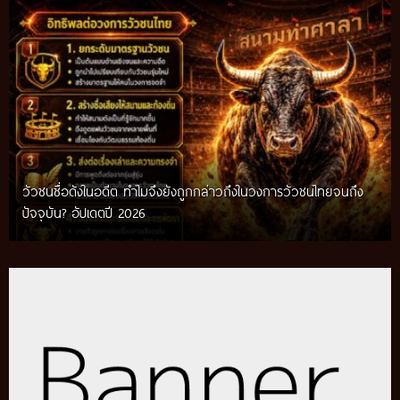
วัวชนชื่อดังในอดีต ทำไมจึงยังถูกกล่าวถึงในวงการวัวชนไทยจนถึง
กติกาวัวชนสมัยก่อน วิถีการแข่งขันดั้งเดิมที่สืบทอดผ่านภูมิปัญญา
ปัจจุบัน? อัปเดตปี 2026
ท้องถิ่น อัปเดตปี 2026