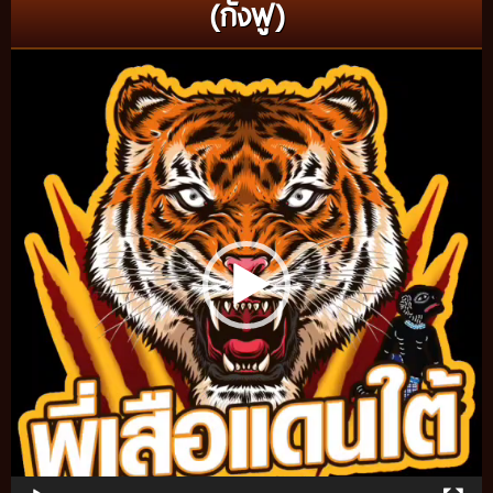
(กังฟู)
Video
Player