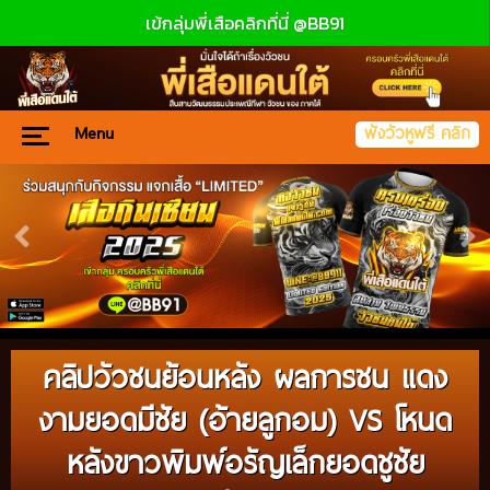
เข้กลุ่มพี่เสือคลิกที่นี่ @BB91
Menu
ฟังวัวหูฟรี คลิก
คลิปวัวชนย้อนหลัง ผลการชน แดง
งามยอดมีชัย (อ้ายลูกอม) VS โหนด
หลังขาวพิมพ์อรัญเล็กยอดชูชัย