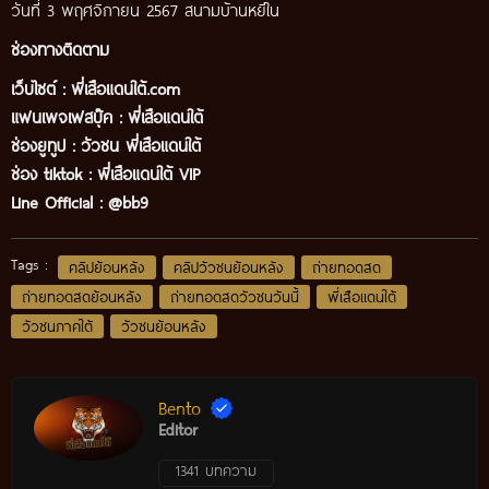
วันที่ 3 พฤศจิกายน 2567 สนามบ้านหยีใน
ช่องทางติดตาม
เว็บไซต์ :
พี่เสือแดนใต้.com
แฟนเพจเฟสบุ๊ค
:
พี่เสือ
แดนใต้
ช่องยูทูป
:
วัวชน พี่เสือแดนใต้
ช่อง tiktok :
พี่เสือแดนใต้ VIP
Line Official :
@bb9
Tags :
คลิปย้อนหลัง
คลิปวัวชนย้อนหลัง
ถ่ายทอดสด
ถ่ายทอดสดย้อนหลัง
ถ่ายทอดสดวัวชนวันนี้
พี่เสือแดนใต้
วัวชนภาคใต้
วัวชนย้อนหลัง
Bento
Editor
1341 บทความ