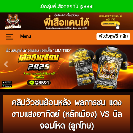
เข้กลุ่มพี่เสือคลิกที่นี่ @BB91
Menu
ฟังวัวหูฟรี คลิก
คลิปวัวชนย้อนหลัง ผลการชน แดง
งามแสงอาทิตย์ (หลักเมือง) VS นิล
จอมโหด (ลูกโทษ)