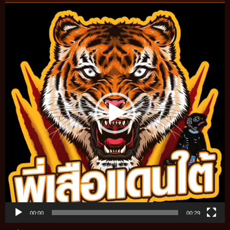
Video
Player
00:00
00:29