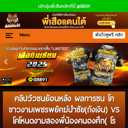
เข้กลุ่มพี่เสือคลิกที่นี่ @BB91
Menu
ฟังวัวหูฟรี คลิก
คลิปวัวชนย้อนหลัง ผลการชน โค
ขาวงามเพชรพยัคฆ์นำชัย(ถังเงิน) VS
โคโหนดงามสองพี่น้องคนองศึก( โร