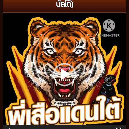
นัลโด้)
Video
Player