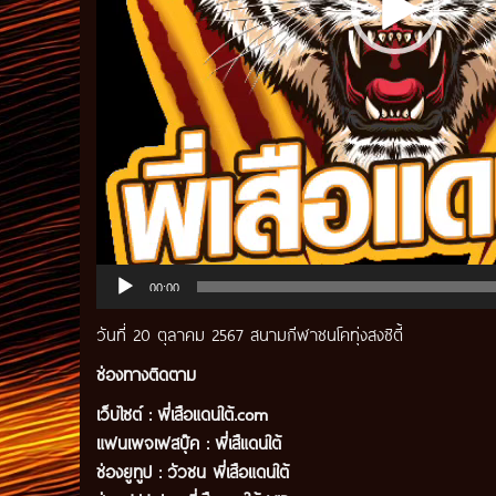
00:00
วันที่ 20 ตุลาคม 2567 สนามกีฬาชนโคทุ่งสงซิตี้
ช่องทางติดตาม
เว็บไซต์ :
พี่เสือแดนใต้.com
แฟนเพจเฟสบุ๊ค
:
พี่เสืแดนใต้
ช่องยูทูป
:
วัวชน พี่เสือแดนใต้