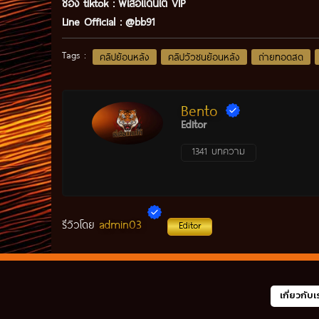
ช่อง tiktok :
พี่เสือแดนใต้ VIP
Line Official :
@bb91
Tags :
คลิปย้อนหลัง
คลิปวัวชนย้อนหลัง
ถ่ายทอดสด
Bento
Editor
1341 บทความ
admin03
รีวิวโดย
Editor
เกี่ยวกับเ