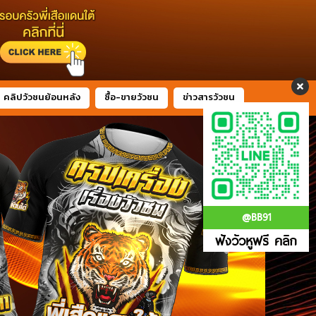
คลิปวัวชนย้อนหลัง
ซื้อ-ขายวัวชน
ข่าวสารวัวชน
@BB91
ฟังวัวหูฟรี คลิก