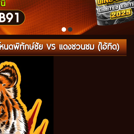
หนดพิทักษ์ชัย VS แดงชวนชม (ไอ้ทิด)