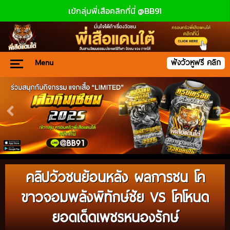
เข้กลุ่มพี่เสือคลิกที่นี่ @BB91
Menu
ฟังวัวหูฟรี คลิก
คลิปวัวชนย้อนหลัง ผลการชน โค
ขาวจอมพลังพิทักษ์ชัย VS โคโหนด
ยอดเด็ดเพชรหนองรักษ์