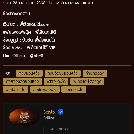
วันที่ 28 มิถุนายน 2568 สนามชนโคสมหวังสเตเดี้ยม
ช่องทางติดตาม
เว็บไซต์ :
พี่เสือแดนใต้.com
แฟนเพจเฟสบุ๊ค
:
พี่เสือ
แดนใต้
ช่องยูทูป
:
วัวชน พี่เสือแดนใต้
ช่อง tiktok :
พี่เสือแดนใต้ VIP
Line Official :
@bb911
Tags :
คลิปย้อนหลัง
คลิปวัวชนย้อนหลัง
ถ่ายทอดสด
ถ่ายทอดสดย้อนหลัง
พี่เสือแดนใต้
พี่เสือแดนใต้ล่าสุด
วัวชนภาคใต้
วัวชนย้อนหลัง
วัวชนแดนใต้
Bento
Editor
1341 บทความ