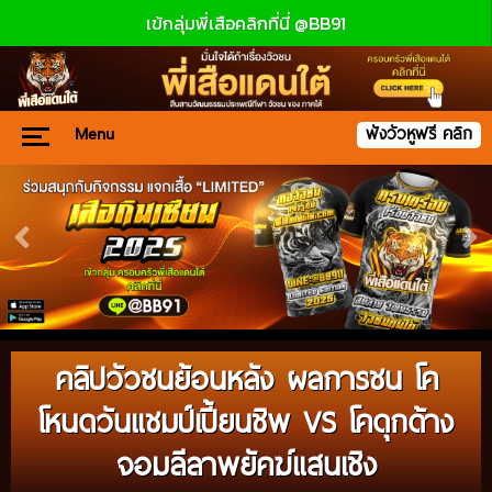
เข้กลุ่มพี่เสือคลิกที่นี่ @BB91
Menu
ฟังวัวหูฟรี คลิก
คลิปวัวชนย้อนหลัง ผลการชน โค
โหนดวันแชมป์เปี้ยนชิพ VS โคดุกด้าง
จอมลีลาพยัคฆ์แสนเชิง