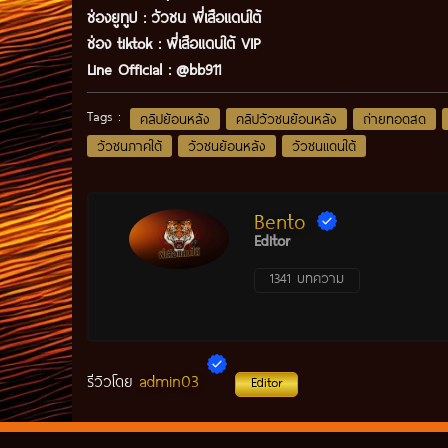
ช่องยูทูป
:
วัวชน พี่เสือแดนใต้
ช่อง tiktok :
พี่เสือแดนใต้ VIP
Line Official :
@bb911
Tags :
คลิปย้อนหลัง
คลิปวัวชนย้อนหลัง
ถ่ายทอดสด
วัวชนภาคใต้
วัวชนย้อนหลัง
วัวชนแดนใต้
Bento
Editor
1341 บทความ
admin03
รีวิวโดย
Editor