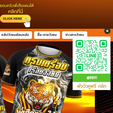
คลิปวัวชนย้อนหลัง
ซื้อ-ขายวัวชน
ข่าวสารวัวชน
@BB91
ฟังวัวหูฟรี คลิก