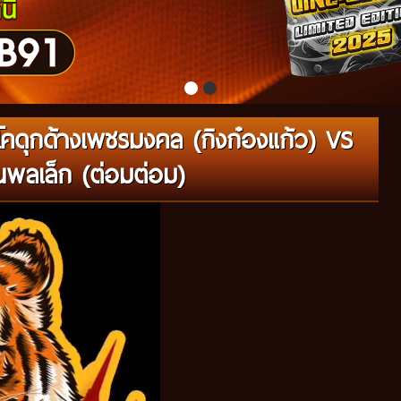
คดุกด้างเพชรมงคล (กิงก๋องแก้ว) VS
นพลเล็ก (ต่อมต่อม)