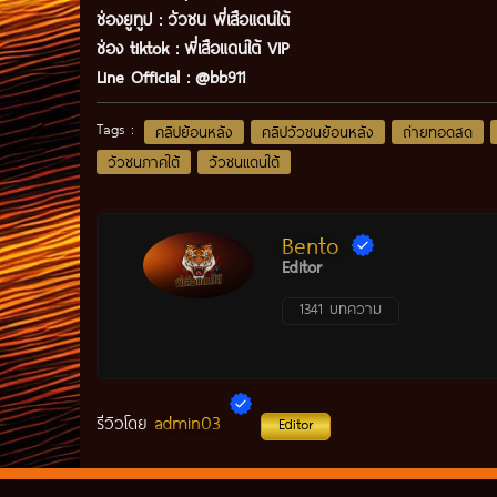
ช่องยูทูป
:
วัวชน พี่เสือแดนใต้
ช่อง tiktok :
พี่เสือแดนใต้ VIP
Line Official :
@bb911
Tags :
คลิปย้อนหลัง
คลิปวัวชนย้อนหลัง
ถ่ายทอดสด
วัวชนภาคใต้
วัวชนแดนใต้
Bento
Editor
1341 บทความ
admin03
รีวิวโดย
Editor