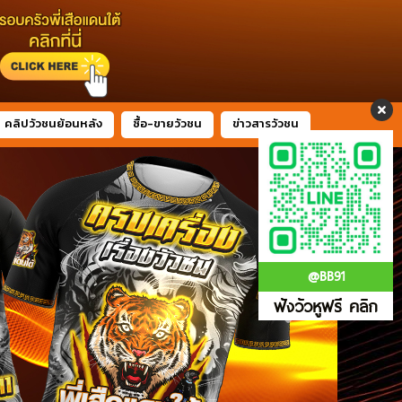
คลิปวัวชนย้อนหลัง
ซื้อ-ขายวัวชน
ข่าวสารวัวชน
@BB91
ฟังวัวหูฟรี คลิก