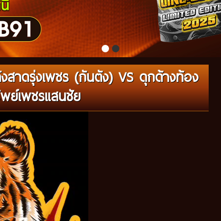
สาดรุ่งเพชร (กันตัง) VS ดุกด้างท้อง
พย์เพชรแสนชัย