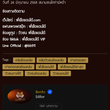
วันที่ 24 มิถุนายน 2568 สนามชนโคท่ามิหร่ำ
ช่องทางติดตาม
เว็บไซต์ :
พี่เสือแดนใต้.com
แฟนเพจเฟสบุ๊ค
:
พี่เสือ
แดนใต้
ช่องยูทูป
:
วัวชน พี่เสือแดนใต้
ช่อง tiktok :
พี่เสือแดนใต้ VIP
Line Official :
@bb911
Tags :
คลิปย้อนหลัง
คลิปวัวชนย้อนหลัง
ถ่ายทอดสด
ถ่ายทอดสดย้อนหลัง
พี่เสือแดนใต้
พี่เสือแดนใต้ล่าสุด
วัวชนภาคใต้
วัวชนย้อนหลัง
วัวชนแดนใต้
Bento
Editor
1341 บทความ