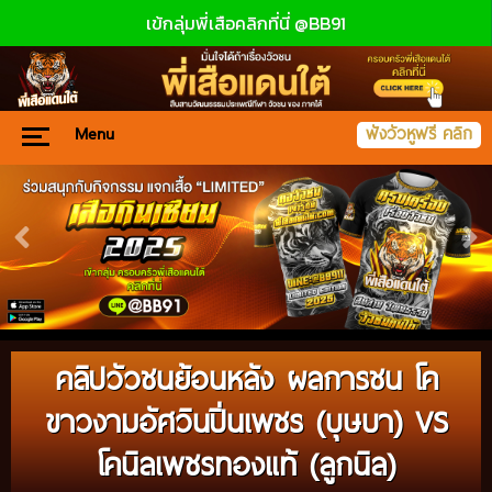
เข้กลุ่มพี่เสือคลิกที่นี่ @BB91
Menu
ฟังวัวหูฟรี คลิก
คลิปวัวชนย้อนหลัง ผลการชน โค
ขาวงามอัศวินปิ่นเพชร (บุษบา) VS
โคนิลเพชรทองแท้ (ลูกนิล)