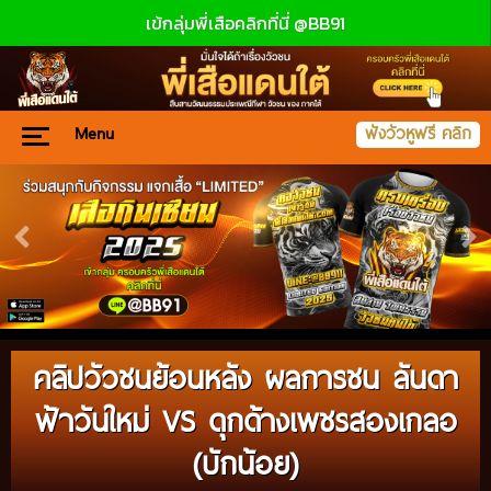
เข้กลุ่มพี่เสือคลิกที่นี่ @BB91
Menu
ฟังวัวหูฟรี คลิก
คลิปวัวชนย้อนหลัง ผลการชน ลันดา
ฟ้าวันใหม่ VS ดุกด้างเพชรสองเกลอ
(บักน้อย)