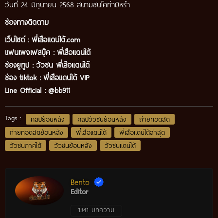
วันที่ 24 มิถุนายน 2568 สนามชนโคท่ามิหร่ำ
ช่องทางติดตาม
เว็บไซต์ :
พี่เสือแดนใต้.com
แฟนเพจเฟสบุ๊ค
:
พี่เสือ
แดนใต้
ช่องยูทูป
:
วัวชน พี่เสือแดนใต้
ช่อง tiktok :
พี่เสือแดนใต้ VIP
Line Official :
@bb911
Tags :
คลิปย้อนหลัง
คลิปวัวชนย้อนหลัง
ถ่ายทอดสด
ถ่ายทอดสดย้อนหลัง
พี่เสือแดนใต้
พี่เสือแดนใต้ล่าสุด
วัวชนภาคใต้
วัวชนย้อนหลัง
วัวชนแดนใต้
Bento
Editor
1341 บทความ