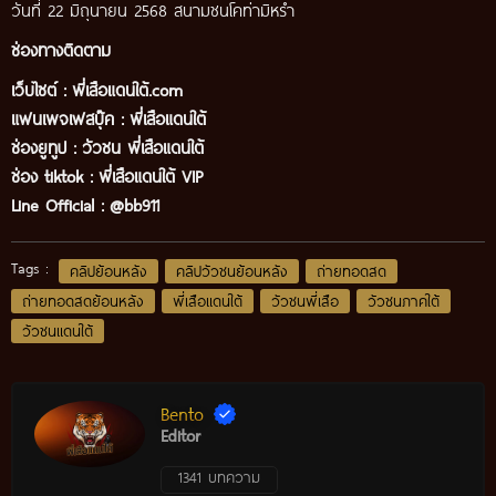
วันที่ 22 มิถุนายน 2568 สนามชนโคท่ามิหร่ำ
ช่องทางติดตาม
เว็บไซต์ :
พี่เสือแดนใต้.com
แฟนเพจเฟสบุ๊ค
:
พี่เสือ
แดนใต้
ช่องยูทูป
:
วัวชน พี่เสือแดนใต้
ช่อง tiktok :
พี่เสือแดนใต้ VIP
Line Official :
@bb911
Tags :
คลิปย้อนหลัง
คลิปวัวชนย้อนหลัง
ถ่ายทอดสด
ถ่ายทอดสดย้อนหลัง
พี่เสือแดนใต้
วัวชนพี่เสือ
วัวชนภาคใต้
วัวชนแดนใต้
Bento
Editor
1341 บทความ