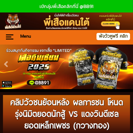
เข้กลุ่มพี่เสือคลิกที่นี่ @BB91
Menu
ฟังวัวหูฟรี คลิก
คลิปวัวชนย้อนหลัง ผลการชน โหนด
รุ่งนิมิตยอดนักสู้ VS แดงวินดีเซล
ยอดเหล็กเพชร (กวางทอง)