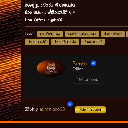
ช่องยูทูป
:
วัวชน พี่เสือแดนใต้
ช่อง tiktok :
พี่เสือแดนใต้ VIP
Line Official :
@bb911
Tags :
คลิปย้อนหลัง
คลิปวัวชนย้อนหลัง
ถ่ายทอดสด
วัวชนภาคใต้
วัวชนย้อนหลัง
วัวชนแดนใต้
Bento
Editor
1341 บทความ
admin.seo03
รีวิวโดย
Administrator