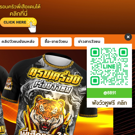
คลิปวัวชนย้อนหลัง
ซื้อ-ขายวัวชน
ข่าวสารวัวชน
@BB91
ฟังวัวหูฟรี คลิก