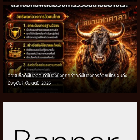
วัวชนชื่อดังในอดีต ทำไมจึงยังถูกกล่าวถึงในวงการวัวชนไทยจนถึง
กติกาวัวชนสมัยก่อน วิถีการแข่งขันดั้งเดิมที่สืบทอดผ่านภูมิปัญญา
ปัจจุบัน? อัปเดตปี 2026
ท้องถิ่น อัปเดตปี 2026