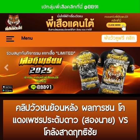
เข้กลุ่มพี่เสือคลิกที่นี่ @BB91
Menu
ฟังวัวหูฟรี คลิก
คลิปวัวชนย้อนหลัง ผลการชน โค
แดงเพชรประดับดาว (สองนาย) VS
โคลังสาดฤทธิชัย