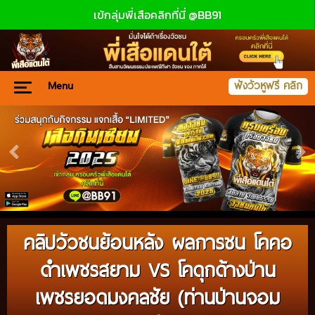
เข้กลุ่มพี่เสือคลิกที่นี่ @BB91
Menu
ฟังวัวหูฟรี คลิก
คลิปวัวชนย้อนหลัง ผลการชน โคคอ
ดำเพชรสยาม VS โคดุกด้างป่าน
เพชรยอดมงคลชัย (ท่านป่านจอม