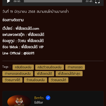
00:00
01:45
วันที่ 19 มิถุนายน 2568 สนามชนโคบ้านบางกล่ำ
ช่องทางติดตาม
เว็บไซต์ :
พี่เสือแดนใต้.com
แฟนเพจเฟสบุ๊ค
:
พี่เสือ
แดนใต้
ช่องยูทูป
:
วัวชน พี่เสือแดนใต้
ช่อง tiktok :
พี่เสือแดนใต้ VIP
Line Official :
@bb911
Tags :
คลิปย้อนหลัง
คลิปวัวชนย้อนหลัง
ถ่ายทอดสด
ถ่ายทอดสดย้อนหลัง
พี่เสือแดนใต้
พี่เสือแดนใต้ล่าสุด
วัวชนภาคใต้
วัวชนย้อนหลัง
วัวชนแดนใต้
Bento
Editor