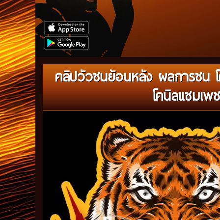
คลิปวัวชนย้อนหลัง ผลการชน โ
โคนิลแซมเพช
Video
Player