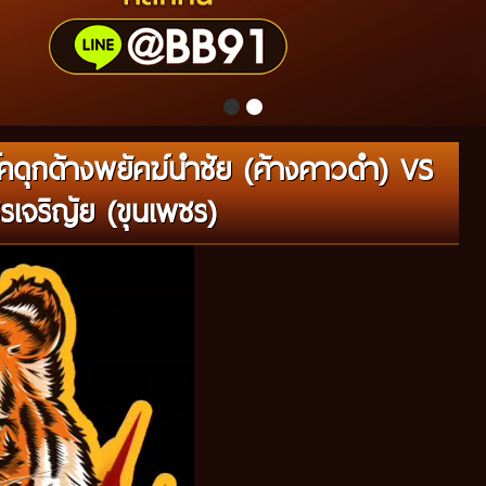
คดุกด้างพยัคฆ์นำชัย (ค้างคาวดำ) VS
รเจริญัย (ขุนเพชร)