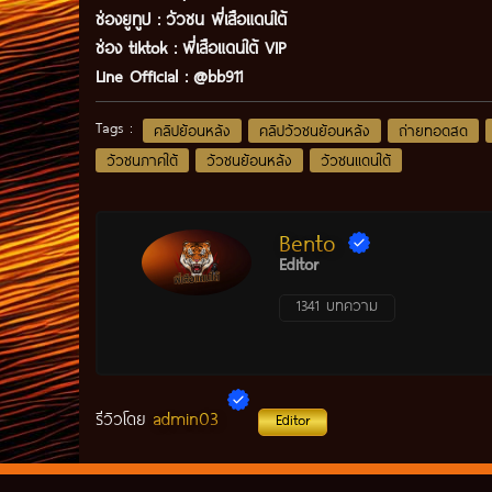
ช่องยูทูป
:
วัวชน พี่เสือแดนใต้
ช่อง tiktok :
พี่เสือแดนใต้ VIP
Line Official :
@bb911
Tags :
คลิปย้อนหลัง
คลิปวัวชนย้อนหลัง
ถ่ายทอดสด
วัวชนภาคใต้
วัวชนย้อนหลัง
วัวชนแดนใต้
Bento
Editor
1341 บทความ
admin03
รีวิวโดย
Editor